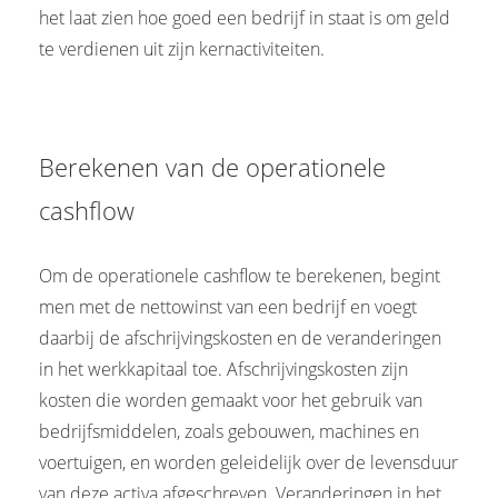
het laat zien hoe goed een bedrijf in staat is om geld
 op de
e. Hierdoor
te verdienen uit zijn kernactiviteiten.
 website-
ren
nte
enties
Berekenen van de operationele
gebaseerd
cashflow
 gedrag van
ezoeker.
Om de operationele cashflow te berekenen, begint
men met de nettowinst van een bedrijf en voegt
uren
daarbij de afschrijvingskosten en de veranderingen
in het werkkapitaal toe. Afschrijvingskosten zijn
kosten die worden gemaakt voor het gebruik van
bedrijfsmiddelen, zoals gebouwen, machines en
voertuigen, en worden geleidelijk over de levensduur
van deze activa afgeschreven. Veranderingen in het