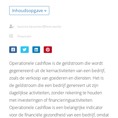
s kan de
e niet
Inhoudsopgave
oneren.
ieken
laurens.bezemer@femi.works
ische
Financiën
s worden
kt om
em
tie te
Operationele cashflow is de geldstroom die wordt
elen over
gegenereerd uit de kernactiviteiten van een bedrijf,
drag van
zoals de verkoop van goederen en diensten. Het is
zoeker op
site.
de geldstroom die een bedrijf genereert uit zijn
dagelijkse activiteiten, zonder rekening te houden
ing
met investeringen of financieringsactiviteiten.
ingcookies
Operationele cashflow is een belangrijke indicator
 gebruikt
voor de financiële gezondheid van een bedrijf, omdat
oekers te