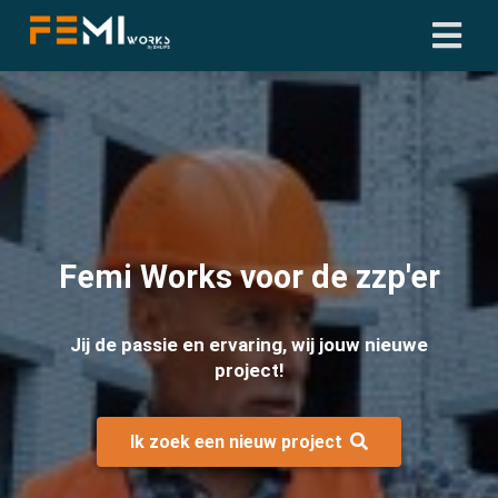
ngen
 policy
oneel
Femi Works
voor de zzp'er
onele
s zijn
Jij de passie en ervaring, wij jouw nieuwe
kelijk om
project!
bsite te
ken. Ze
 gebruikt
Ik zoek een nieuw project
asisfuncties
der deze