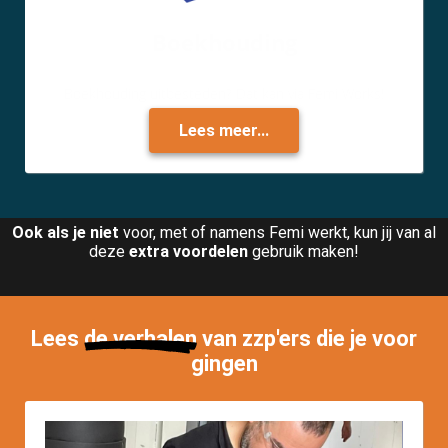
Boekhouding
Boekhouding uitbesteden? Dat kan via Femi Works!
Lees meer...
Ook als je niet
voor, met of namens Femi werkt, kun jij van al
deze
extra voordelen
gebruik maken!
Lees
de verhalen
van zzp'ers die je voor
gingen