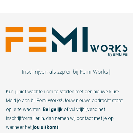
I
n
s
c
h
r
i
j
v
e
n
a
l
s
z
z
p
'
e
r
b
i
j
F
e
m
i
W
o
r
k
s
Kun jij niet wachten om te starten met een nieuwe klus?
Meld je aan bij Femi Works! Jouw nieuwe opdracht staat
op je te wachten.
Bel gelijk
of vul vrijblijvend het
inschrijfformulier in, dan nemen wij contact met je op
wanneer het
jou uitkomt
!