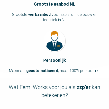
Grootste aanbod NL
 op de
e. Hierdoor
Grootste
werkaanbod
voor zzp'ers in de bouw en
 website-
techniek in NL
ren
nte
enties
gebaseerd
 gedrag van
ezoeker.
Persoonlijk
uren
Maximaal
geautomatiseerd
, maar 100% persoonlijk.
Wat Femi Works voor jou als
zzp'er
kan
betekenen?