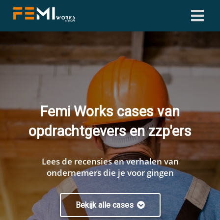
ngen
 policy
Femi Works
cases van
oneel
opdrachtgevers en zzp'ers
onele
s zijn
kelijk om
Lees de recensies en verhalen van
bsite te
ondernemers die je voor gingen
ken. Ze
 gebruikt
asisfuncties
Bekijk alle cases
der deze