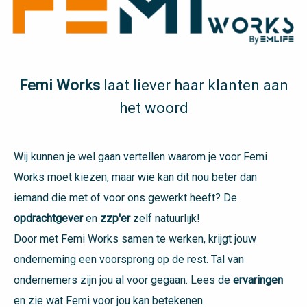
 op de
e. Hierdoor
 website-
ren
nte
Femi Works
laat liever haar klanten aan
enties
het woord
gebaseerd
 gedrag van
ezoeker.
Wij kunnen je wel gaan vertellen waarom je voor Femi
Works moet kiezen, maar wie kan dit nou beter dan
uren
iemand die met of voor ons gewerkt heeft? De
opdrachtgever
en
zzp'er
zelf natuurlijk!
Door met Femi Works samen te werken, krijgt jouw
onderneming een
voorsprong op de rest. Tal van
ondernemers zijn jou al voor gegaan. Lees de
ervaringen
en zie wat Femi voor jou kan betekenen.