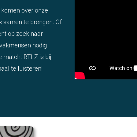
e komen over onze
s samen te brengen. Of
ent op zoek naar
t vakmensen nodig
 match. RTLZ is bij
al te luisteren!