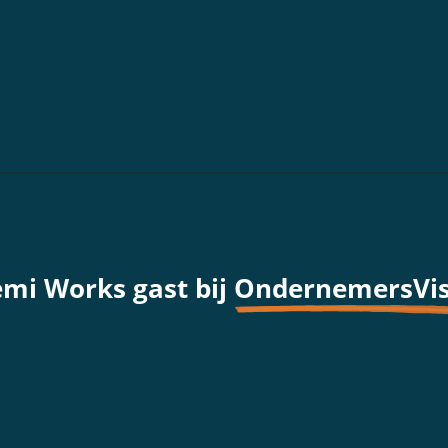
emi Works gast bij
OndernemersVis