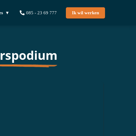
es
085 - 23 69 777
Ik wil werken
rspodium