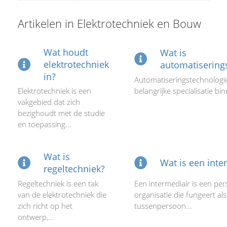
s kan de
e niet
Artikelen in Elektrotechniek en Bouw
oneren.
ieken
Wat houdt
Wat is
elektrotechniek
automatisering
ische
in?
s worden
Automatiseringstechnologie
kt om
Elektrotechniek is een
belangrijke specialisatie bin
vakgebied dat zich
em
bezighoudt met de studie
tie te
en toepassing...
elen over
drag van
zoeker op
Wat is
Wat is een inte
site.
regeltechniek?
Regeltechniek is een tak
Een intermediair is een pe
ing
van de elektrotechniek die
organisatie die fungeert als
ingcookies
zich richt op het
tussenpersoon...
 gebruikt
ontwerp,...
oekers te