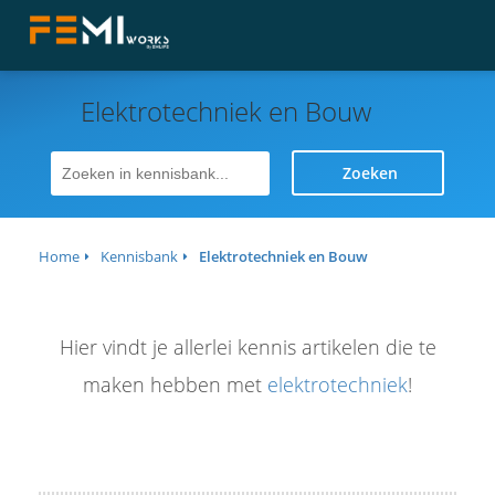
Elektrotechniek en Bouw
ngen
 policy
Zoeken
Home
Kennisbank
Elektrotechniek en Bouw
oneel
onele
s zijn
Hier vindt je allerlei kennis artikelen die te
kelijk om
bsite te
maken hebben met
elektrotechniek
!
ken. Ze
 gebruikt
asisfuncties
der deze