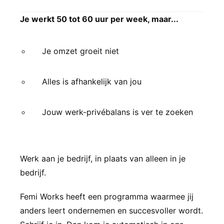
s kan de
e niet
Je werkt 50 tot 60 uur per week, maar...
oneren.
ieken
Je omzet groeit niet
ische
s worden
Alles is afhankelijk van jou
kt om
em
Jouw werk-privébalans is ver te zoeken
tie te
elen over
drag van
zoeker op
Werk
aan
je bedrijf, in plaats van alleen
in
je
site.
bedrijf.
ing
Femi Works heeft een programma waarmee jij
ingcookies
 gebruikt
anders leert ondernemen en succesvoller wordt.
oekers te