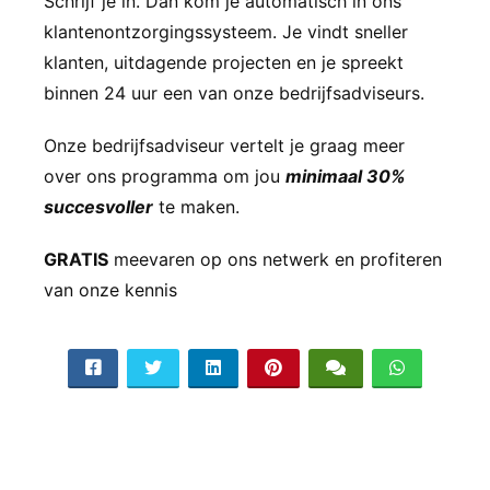
Schrijf je in. Dan kom je automatisch in ons
 op de
klantenontzorgingssysteem. Je vindt sneller
e. Hierdoor
klanten, uitdagende projecten en je spreekt
 website-
binnen 24 uur een van onze bedrijfsadviseurs.
ren
nte
Onze bedrijfsadviseur vertelt je graag meer
enties
over ons programma om jou
minimaal 30%
gebaseerd
 gedrag van
succesvoller
te maken.
ezoeker.
GRATIS
meevaren op ons netwerk en profiteren
van onze kennis
uren