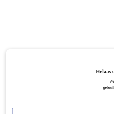
Helaas o
Wi
gebrui