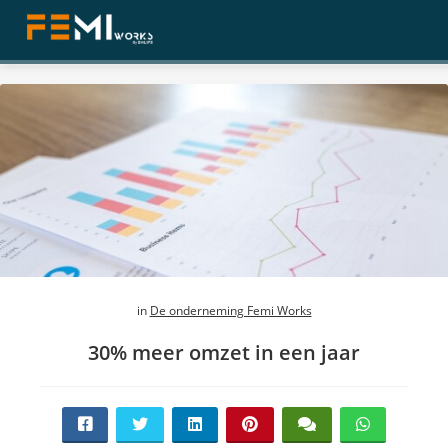
ngen
 policy
oneel
onele
s zijn
in
De onderneming Femi Works
kelijk om
bsite te
30% meer omzet in een jaar
ken. Ze
 gebruikt
asisfuncties
der deze