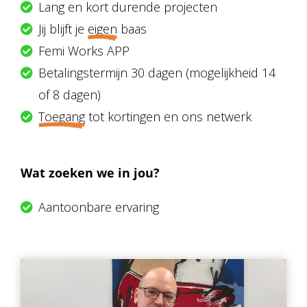
Lang en kort durende projecten
 op de
Jij blijft je
eigen
baas
e. Hierdoor
 website-
Femi Works APP
ren
Betalingstermijn 30 dagen (mogelijkheid 14
nte
of 8 dagen)
enties
gebaseerd
Toegang
tot kortingen en ons netwerk
 gedrag van
ezoeker.
Wat zoeken we in jou?
uren
Aantoonbare ervaring