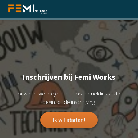
ngen
 policy
oneel
Inschrijven bij Femi Works
onele
s zijn
Jouw nieuwe project in de brandmeldinstallatie
kelijk om
begint bij de inschrijving!
bsite te
ken. Ze
 gebruikt
Ik wil starten!
asisfuncties
der deze