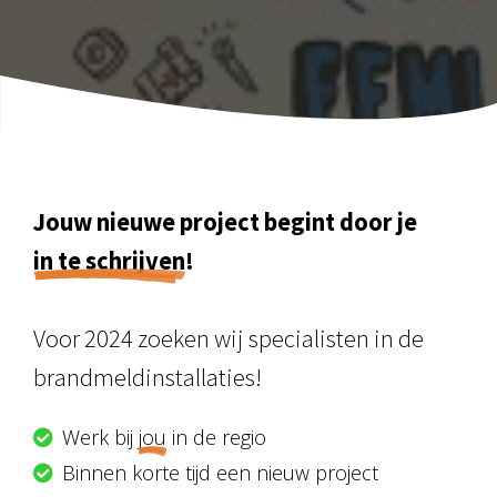
s kan de
e niet
oneren.
ieken
ische
s worden
kt om
Jouw nieuwe project begint door je
em
tie te
in te schrijven
!
elen over
drag van
zoeker op
Voor 2024 zoeken wij specialisten in de
site.
brandmeldinstallaties!
ing
Werk bij
jou
in de regio
ingcookies
 gebruikt
Binnen korte tijd een nieuw project
oekers te