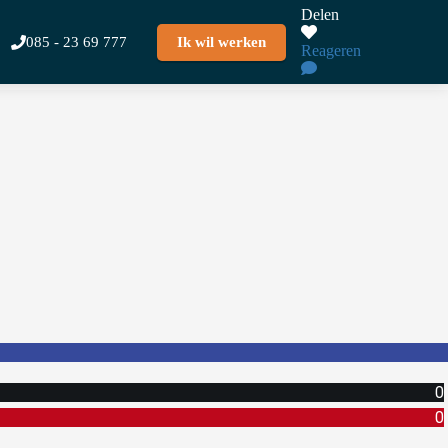
Delen
085 - 23 69 777
Ik wil werken
Reageren
0
0