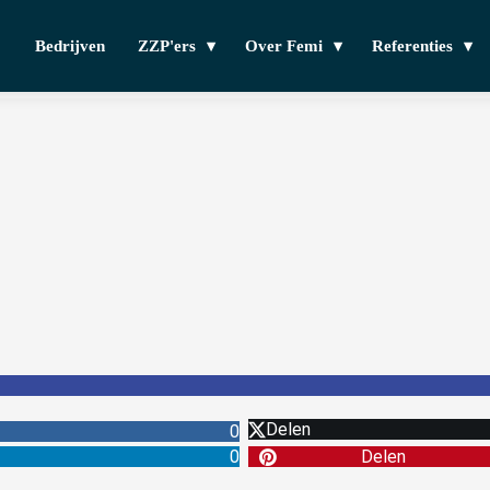
Bedrijven
ZZP'ers
Over Femi
Referenties
Delen
0
0
Delen